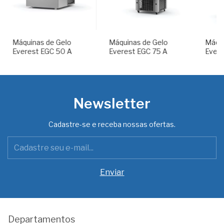
Máquinas de Gelo
Máquinas de Gelo
Máqui
Everest EGC 50 A
Everest EGC 75 A
Ever
150M
Newsletter
Cadastre-se e receba nossas ofertas.
Departamentos