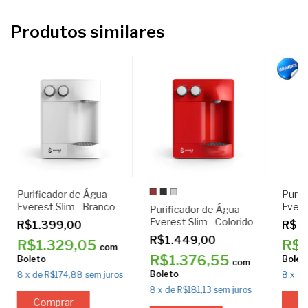
Produtos similares
Purificador de Água
Purif
Everest Slim - Branco
Evere
Purificador de Água
Everest Slim - Colorido
R$1.399,00
R$1
R$1.449,00
R$1.329,05
R$1
com
R$1.376,55
Boleto
Bolet
com
Boleto
8
x
de
R$174,88
sem juros
8
x
d
8
x
de
R$181,13
sem juros
Comprar
C