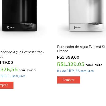
Purificador de Água Everest Sta
Branco
cador de Água Everest Star -
ido
R$1.399,00
449,00
R$1.329,05
com
Boleto
.376,55
com
Boleto
8
x
de
R$174,88
sem juros
R$181,13
sem juros
Comprar
mprar