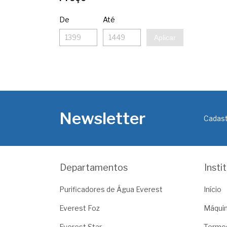
De
Até
Aplicar
Newsletter
Cadast
Departamentos
Insti
Purificadores de Água Everest
Início
Everest Foz
Máquin
Everest Star
Termo