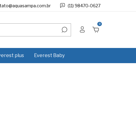
tato@aquasampa.com.br
(11) 98470-0627
0
verest plus
Everest Baby