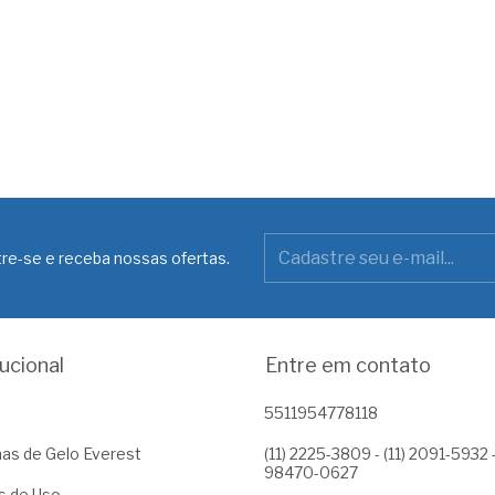
re-se e receba nossas ofertas.
tucional
Entre em contato
5511954778118
as de Gelo Everest
(11) 2225-3809 - (11) 2091-5932 -
98470-0627
s de Uso