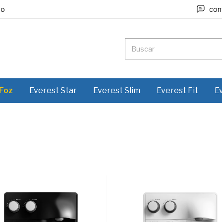
to
con
 Foz
Everest Star
Everest Slim
Everest Fit
E