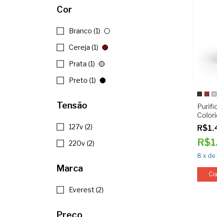
Cor
Branco (1)
Cereja (1)
Prata (1)
Preto (1)
Tensão
Purifi
Color
127v (2)
R$1.
R$1
220v (2)
8
x
de
Marca
Co
Everest (2)
Preço